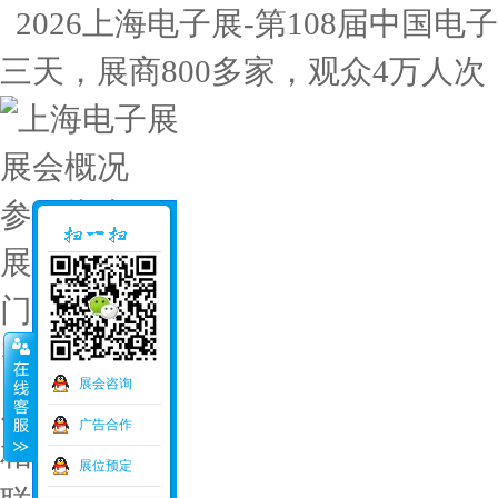
2026上海电子展-第108届中国电子展
三天，展商800多家，观众4万人次
展会概况
参展指南
展位预定
门票申请
资料下载
展会咨询
展会交通
广告合作
相关展会
展位预定