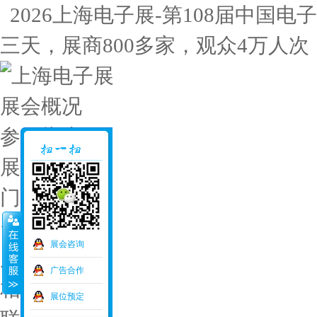
2026上海电子展-第108届中国电子展
三天，展商800多家，观众4万人次
展会概况
参展指南
展位预定
门票申请
资料下载
展会咨询
展会交通
广告合作
相关展会
展位预定