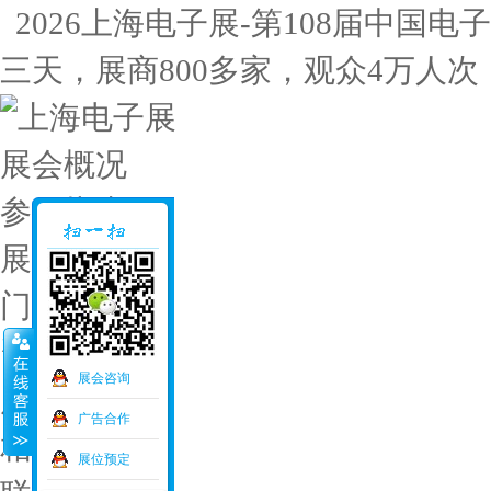
2026上海电子展-第108届中国电子展
三天，展商800多家，观众4万人次
展会概况
参展指南
展位预定
门票申请
资料下载
展会咨询
展会交通
广告合作
相关展会
展位预定