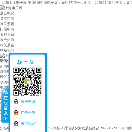
2026上海电子展-第108届中国电子展：面积4万平米，时间：2026.11.10-12三天，
展会概况
参展指南
展位预定
门票申请
资料下载
展会交通
相关展会
联系我们
新闻中心
/
上海电子展
新闻中心
鑫蕾电子 多品类线束覆盖多
PISCO中国：传承日本流体技
玖锦科技携多款明星产品及测
中国电子智能制造（实装）示
中国电子展组委会携手电子制
第十四届中国电子信息博览会
展会咨询
第二届湖南（怀化）RCEP经贸
广告合作
您当前的位置:
上海电子展
新闻中心
展位预定
知名电子商务平台齐聚“津洽会” 30余场研讨活动探索发展新路径
2023-11-29 by
新闻