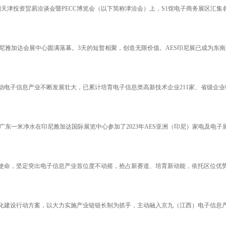
国天津投资贸易洽谈会暨PECC博览会（以下简称津洽会）上，S1馆电子商务展区汇
尼雅加达会展中心圆满落幕。3天的短暂相聚，创造无限价值。AES印尼展已成为东南亚
电子信息产业不断发展壮大，已累计培育电子信息类高新技术企业211家、省级企业
至25日，广东一米净水在印尼雅加达国际展览中心参加了2023年AES亚洲（印尼）家
使命，坚定突出电子信息产业首位度不动摇，抢占新赛道、培育新动能，依托区位优
代化建设行动方案，以大力实施产业链链长制为抓手，主动融入京九（江西）电子信息