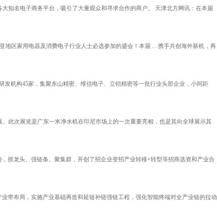
集各大知名电子商务平台，吸引了大量观众和寻求合作的商户。 天津北方网讯：在本届
地区家用电器及消费电子行业人士必选参加的盛会！本届 ... 携手共创海外新机，再
研发机构45家，集聚东山精密、维信电子、立铠精密等一批行业头部企业，小间距
电及电子展。此次展览是广东一米净水机在印尼市场上的一次重要亮相，也是其向全球展示其
势，抓龙头、强链条、聚集群，开创了招企业变招产业转移+转型等招商选资和产业合
产业带布局，实施产业基础再造和延链补链强链工程，强化智能终端对全产业链的拉动