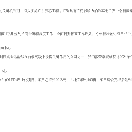
的关键机遇期，深入实施广东强芯工程，打造具有广泛影响力的汽车电子产业创新聚集
商-尽调-签约招商全流程调度工作，全面提升招商工作质效。今年新增签约项目43个、
新闻中心
早意识到激光雷达能够在自动驾驶中发挥关键作用的公司之一。我们很荣幸能够获得202
中心
件(OLED)产业化项目。项目总投资20亿元，占地面积约193亩，项目建设完成后达到