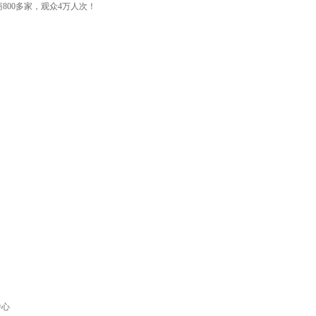
展商800多家，观众4万人次！
中心