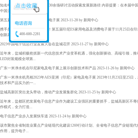
知名电子商务平台齐聚津洽会 30余场研讨活动探索发展新路径 内容提要：在本届中
中国天津投资贸易...
第五届印尼ES家用电器及消费电子展
2023-11-28 by
新闻中心
携手共创海外新机，再创新高！第五届印尼ES家用电器及消费电子展于11月25日在印
400-600-2281
创新高！第五届...
2023中国电子信息行业发展大会在盐城召开
2023-11-27 by
新闻中心
近年来，盐城积极抢抓新一代信息技术产业变革机遇，强化创新驱动、高端引领，推动
LED封装规模全球第...
广东一米净水机在印尼家电及电子展上展示创新技术和产品
2023-11-26 by
新闻中心
广东一米净水机亮相2023年AES亚洲（印尼）家电及电子展 2023年11月23日
技术和产品实力的一...
盐城高新区突出龙头带动，推动产业发展集群化
2023-11-25 by
新闻中心
近年来，盐都区把发展电子信息产业作为建设工业强区的重要抓手，盐城高新区不辱
作模式，全力打造...
电子信息产业步入发展快车道
2023-11-24 by
新闻中心
该市聚焦全省制造业重点产业链现代化建设1269行动计划、全省电子信息产业链现
作用，提升电子...