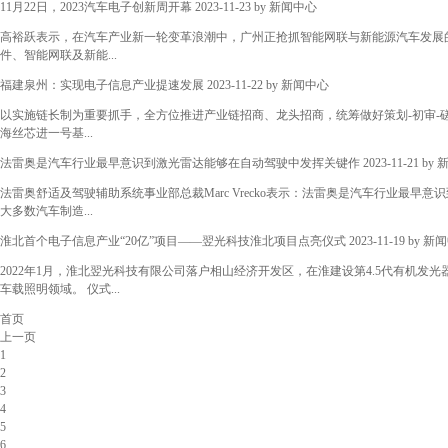
11月22日，2023汽车电子创新周开幕
2023-11-23 by
新闻中心
高裕跃表示，在汽车产业新一轮变革浪潮中，广州正抢抓智能网联与新能源汽车发展
件、智能网联及新能...
福建泉州：实现电子信息产业提速发展
2023-11-22 by
新闻中心
以实施链长制为重要抓手，全方位推进产业链招商、龙头招商，统筹做好策划-初审-磋
海丝芯进一号基...
法雷奥是汽车行业最早意识到激光雷达能够在自动驾驶中发挥关键作
2023-11-21 by
法雷奥舒适及驾驶辅助系统事业部总裁Marc Vrecko表示：法雷奥是汽车行业最
大多数汽车制造...
淮北首个电子信息产业“20亿”项目——翌光科技淮北项目点亮仪式
2023-11-19 by
新闻
2022年1月，淮北翌光科技有限公司落户相山经济开发区，在淮建设第4.5代有机发光器
车载照明领域。 仪式...
首页
上一页
1
2
3
4
5
6