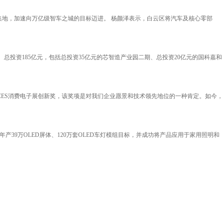
地，加速向万亿级智车之城的目标迈进。 杨颜泽表示，白云区将汽车及核心零部
总投资185亿元，包括总投资35亿元的芯智造产业园二期、总投资20亿元的国科嘉和
4年CES消费电子展创新奖，该奖项是对我们企业愿景和技术领先地位的一种肯定。如今，
年产39万OLED屏体、120万套OLED车灯模组目标，并成功将产品应用于家用照明和